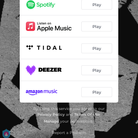
Alles muss in Klammern stehen
--
Play
Der Sammler
--
Schwindel
--
Play
Der Hype
--
Play
Blaulicht Panik (Version 2024)
--
Maschine
--
Play
Koffeeinsong
--
Bewegung
--
Play
Wie es geht
--
By using this service you agree to our
Privacy Policy
and
Terms Of Use
.
Manage
your permissions
Report a Problem