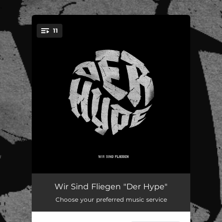
.
11
You're all set!
Nitro
--
Wir Sind Fliegen "Der Hype"
Choose your preferred music service
Gen Z
--